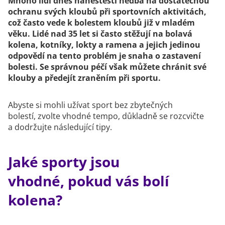
Mnoho lidí dnes naneštěstí nedbá na dostatečnou
ochranu svých kloubů při sportovních aktivitách,
což často vede k bolestem kloubů již v mladém
věku. Lidé nad 35 let si často stěžují na bolavá
kolena, kotníky, lokty a ramena a jejich jedinou
odpovědí na tento problém je snaha o zastavení
bolesti. Se správnou péčí však můžete chránit své
klouby a předejít zraněním při sportu.
Abyste si mohli užívat sport bez zbytečných
bolestí, zvolte vhodné tempo, důkladně se rozcvičte
a dodržujte následující tipy.
Jaké sporty jsou
vhodné, pokud vás bolí
kolena?