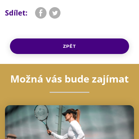
Sdílet:
ZPĚT
Možná vás bude zajímat