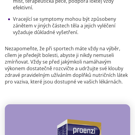
míst, terapeutická péče, podpora lokte) vždy
efektivní.
Vracející se symptomy mohou být způsobeny
zánětem v jiných částech těla a jejich vyléčení
vyžaduje důkladné vyšetření.
Nezapomeňte, že při sportech máte vždy na výběr,
cílem je předejít bolesti, abyste ji nikdy nemuseli
zmírňovat. Vždy se před jakýmkoli namáhavým
výkonem dostatečně rozcvičte a udržujte své klouby
zdravé pravidelným užíváním doplňků nutričních látek
pro vaziva, které jsou dostupné ve vašich lékárnách.