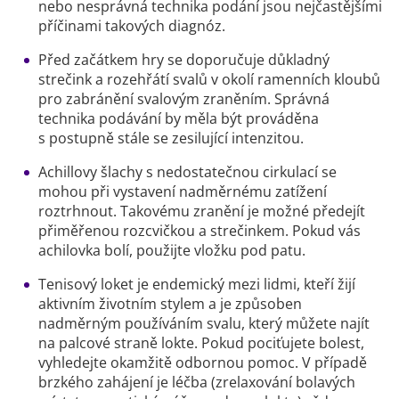
nebo nesprávná technika podání jsou nejčastějšími
příčinami takových diagnóz.
Před začátkem hry se doporučuje důkladný
strečink a rozehřátí svalů v okolí ramenních kloubů
pro zabránění svalovým zraněním. Správná
technika podávání by měla být prováděna
s postupně stále se zesilující intenzitou.
Achillovy šlachy s nedostatečnou cirkulací se
mohou při vystavení nadměrnému zatížení
roztrhnout. Takovému zranění je možné předejít
přiměřenou rozcvičkou a strečinkem. Pokud vás
achilovka bolí, použijte vložku pod patu.
Tenisový loket je endemický mezi lidmi, kteří žijí
aktivním životním stylem a je způsoben
nadměrným používáním svalu, který můžete najít
na palcové straně lokte. Pokud pociťujete bolest,
vyhledejte okamžitě odbornou pomoc. V případě
brzkého zahájení je léčba (zrelaxování bolavých