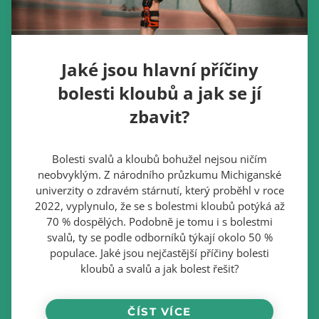
Jaké jsou hlavní příčiny
bolesti kloubů a jak se jí
zbavit?
Bolesti svalů a kloubů bohužel nejsou ničím
neobvyklým. Z národního průzkumu Michiganské
univerzity o zdravém stárnutí, který proběhl v roce
2022, vyplynulo, že se s bolestmi kloubů potýká až
70 % dospělých. Podobně je tomu i s bolestmi
svalů, ty se podle odborníků týkají okolo 50 %
populace. Jaké jsou nejčastější příčiny bolesti
kloubů a svalů a jak bolest řešit?
ČÍST VÍCE