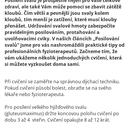
Posílení svalů je prospěšné nejen pro vaše celkové
zdraví, ale také Vám může pomoci se zbavit zátěžě
kloubů. Čím větší a pevnější jsou svaly kolem
kloubů, tím menší je zatížení, které musí klouby
přenášet. Udržování svalové hmoty zabezpečíte
pravidelným posilováním, protahování a
uvolňovacími cviky. V našich článcích „Posilování
svalů“ jsme pro vás nashromáždili praktické tipy od
profesionálních fyzioterapeutů. Začneme tím, že
vám ukážeme několik jednoduchých cvičení, která
si můžete vyzkoušet doma sami.
Při cvičení se zaměřte na správnou dýchací techniku.
Pokud cvičení působí bolest, obraťte se na svého
lékaře nebo fyzioterapeuta.
Pro posílení velkého hýžďového svalu
(gluteusmaximus) držte koncovou polohu cvičení po
dobu 3 až 4 vteřin. Cvičení opakujte 8 až 12 krát.