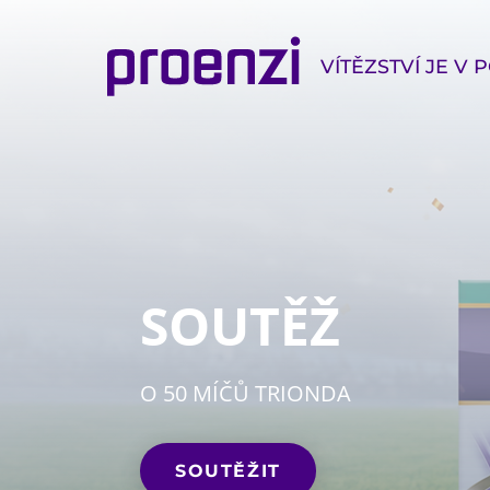
VÍTĚZSTVÍ JE V
SOUTĚŽ
O 50 MÍČŮ TRIONDA
SOUTĚŽIT