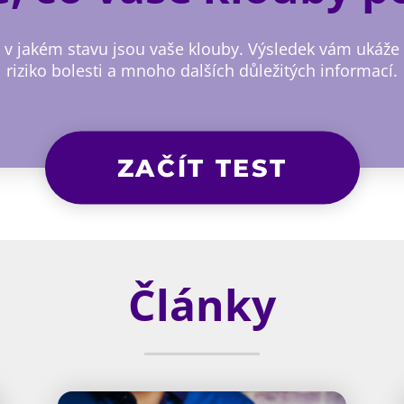
e, v jakém stavu jsou vaše klouby. Výsledek vám ukáže
riziko bolesti a mnoho dalších důležitých informací.
ZAČÍT TEST
Články