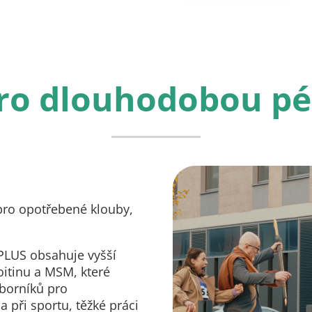
ro dlouhodobou pé
ro opotřebené klouby,
 PLUS obsahuje vyšší
itinu a MSM, které
borníků pro
 při sportu, těžké práci