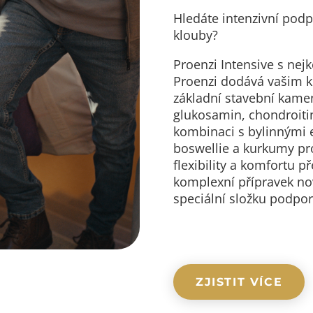
Hledáte intenzivní podp
klouby?
Proenzi Intensive s ne
Proenzi dodává vašim k
základní stavební kame
glukosamin, chondroitin
kombinaci s bylinnými ex
boswellie a kurkumy pro
flexibility a komfortu p
komplexní přípravek no
speciální složku podpor
ZJISTIT VÍCE