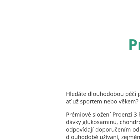
P
Hledáte dlouhodobou péči p
ať už sportem nebo věkem?
Prémiové složení Proenzi 3
dávky glukosaminu, chondro
odpovídají doporučením od
dlouhodobé užívaní, zejména