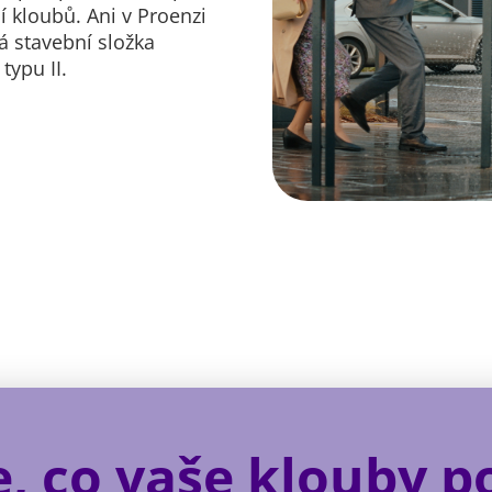
kloubů. Ani v Proenzi
á stavební složka
typu II.
, co vaše klouby p