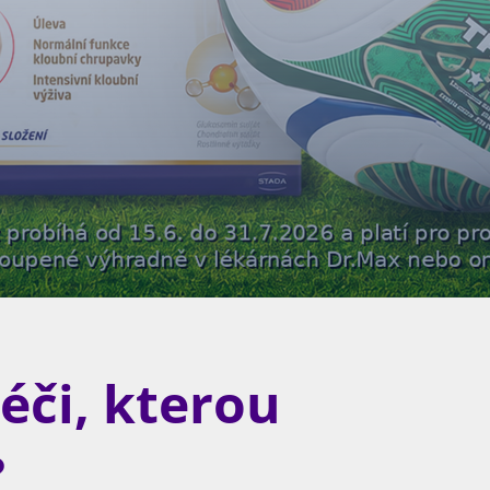
či, kterou
?