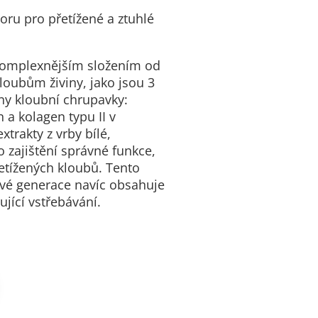
oru pro přetížené a ztuhlé
jkomplexnějším složením od
loubům živiny, jako jsou 3
ny kloubní chrupavky:
 a kolagen typu II v
trakty z vrby bílé,
 zajištění správné funkce,
řetížených kloubů. Tento
vé generace navíc obsahuje
ující vstřebávání.