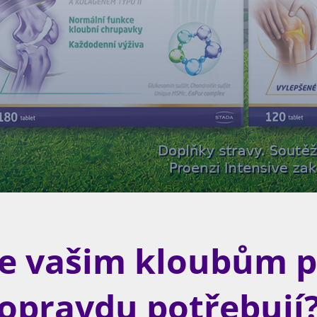
e vašim kloubům pé
opravdu potřebují