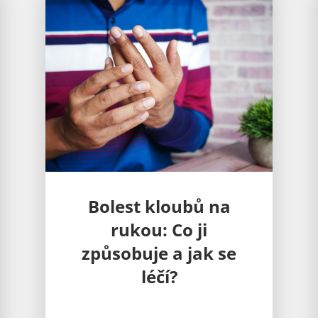
15 tipů pro zdravé
klouby