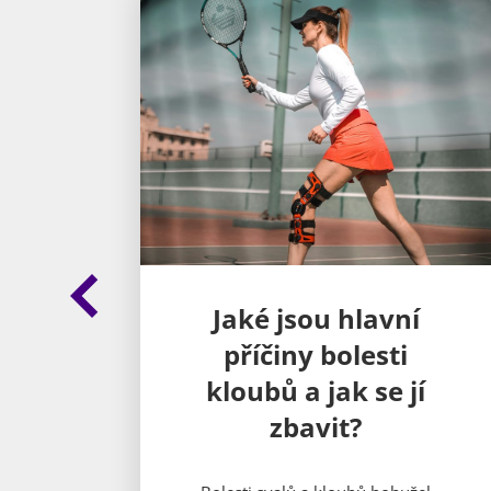
Bolest kloubů na
rukou: Co ji
í
způsobuje a jak se
léčí?